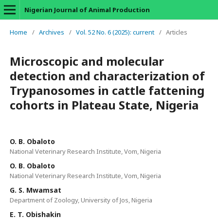
Nigerian Journal of Animal Production
Home
/
Archives
/
Vol. 52 No. 6 (2025): current
/
Articles
Microscopic and molecular
detection and characterization of
Trypanosomes in cattle fattening
cohorts in Plateau State, Nigeria
O. B. Obaloto
National Veterinary Research Institute, Vom, Nigeria
O. B. Obaloto
National Veterinary Research Institute, Vom, Nigeria
G. S. Mwamsat
Department of Zoology, University of Jos, Nigeria
E. T. Obishakin