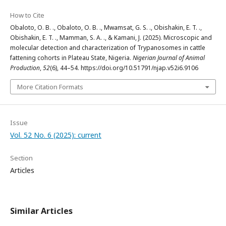
How to Cite
Obaloto, O. B. ., Obaloto, O. B. ., Mwamsat, G. S. ., Obishakin, E. T. .,
Obishakin, E. T. ., Mamman, S. A. ., & Kamani, J. (2025). Microscopic and
molecular detection and characterization of Trypanosomes in cattle
fattening cohorts in Plateau State, Nigeria.
Nigerian Journal of Animal
Production
,
52
(6), 44–54. https://doi.org/10.51791/njap.v52i6.9106
More Citation Formats
Issue
Vol. 52 No. 6 (2025): current
Section
Articles
Similar Articles