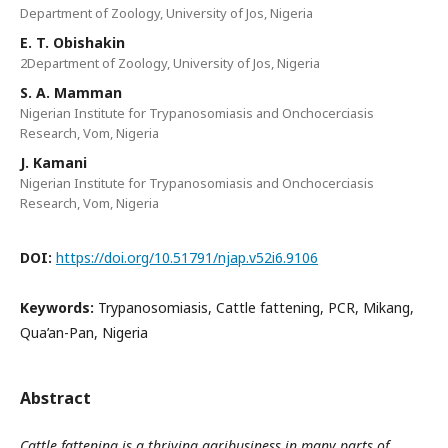
Department of Zoology, University of Jos, Nigeria
E. T. Obishakin
2Department of Zoology, University of Jos, Nigeria
S. A. Mamman
Nigerian Institute for Trypanosomiasis and Onchocerciasis
Research, Vom, Nigeria
J. Kamani
Nigerian Institute for Trypanosomiasis and Onchocerciasis
Research, Vom, Nigeria
DOI:
https://doi.org/10.51791/njap.v52i6.9106
Keywords:
Trypanosomiasis, Cattle fattening, PCR, Mikang,
Qua’an-Pan, Nigeria
Abstract
Cattle fattening is a thriving agribusiness in many parts of