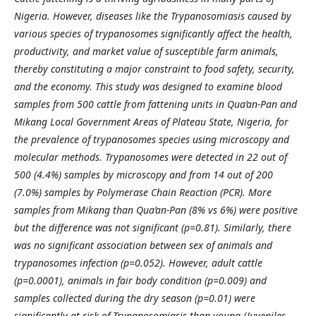
Nigeria. However, diseases like the Trypanosomiasis caused by
various species of trypanosomes
significantly affect the health,
productivity, and market value of susceptible farm animals,
thereby constituting a major constraint to food safety, security,
and the economy. This study was designed to examine blood
samples from 500 cattle from fattening units in Qua’an-Pan and
Mikang Local Government Areas of Plateau State, Nigeria, for
the prevalence of trypanosomes species using microscopy and
molecular methods. Trypanosomes were detected in 22 out of
500 (4.4%) samples by microscopy and from 14 out of 200
(7.0%) samples by Polymerase Chain Reaction (PCR).
More
samples from Mikang than Qua’an-Pan (8% vs 6%) were positive
but the difference was not significant (p=0.81). Similarly, there
was no significant association between sex of animals and
trypanosomes infection (p=0.052). However, adult cattle
(p=0.0001), animals in fair body condition (p=0.009) and
samples collected during the dry season (p=0.01) were
significantly at risk of Trypanosomiasis than young (Juveniles