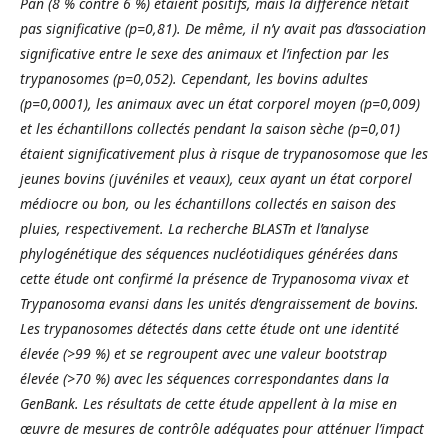
Pan (8 % contre 6 %) étaient positifs, mais la différence n’était
pas significative (p=0,81). De même, il n’y avait pas d’association
significative entre le sexe des animaux et l’infection par les
trypanosomes (p=0,052). Cependant, les bovins adultes
(p=0,0001), les animaux avec un état corporel moyen (p=0,009)
et les échantillons collectés pendant la saison sèche (p=0,01)
étaient significativement plus à risque de
trypanosomose que les
jeunes bovins (juvéniles et veaux), ceux ayant un état corporel
médiocre ou bon, ou les échantillons collectés en saison des
pluies, respectivement. La recherche BLASTn et l’analyse
phylogénétique des séquences nucléotidiques générées dans
cette étude ont confirmé la présence de Trypanosoma vivax et
Trypanosoma evansi dans les unités d’engraissement de bovins.
Les trypanosomes détectés dans cette étude ont une identité
élevée (>99 %) et se regroupent avec une valeur bootstrap
élevée (>70 %) avec les séquences correspondantes dans la
GenBank. Les résultats de cette étude appellent à la mise en
œuvre de mesures de contrôle adéquates pour atténuer l’impact