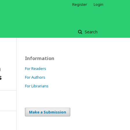
Register
Login
Search
Information
h
For Readers
s
For Authors
For Librarians
Make a Submission