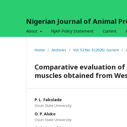
Nigerian Journal of Animal P
About
NJAP Policy Statement
Current
Home
/
Archives
/
Vol. 52 No. 6 (2025): current
/
Comparative evaluation of 
muscles obtained from Wes
P. L. Fakolade
Osun State University
O. P. Aluko
Osun State University