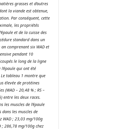
atières grasses et d’autres
dont la viande est obtenue,
lation. Par conséquent, cette
ximale, les propriétés
’épaule et de la cuisse des
océdure standard dans un
un an comprenant six WAD et
ntensive pendant 10
coupés le long de la ligne
 l’épaule qui ont été
. Le tableau 1 montre que
us élevée de protéines
les (WAD – 20,48 % ; RS –
5) entre les deux races.
ns les muscles de l’épaule
s dans les
muscles de
hez WAD ; 23,03 mg/100g
D ; 286,78 mg/100g chez