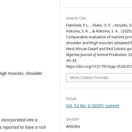
How to Cite
Fakolade, P. L. ., Aluko, O. P. ., Atoyebi, G.
Adesina, S. A. ., & Adesina, S. A. . (2025)
Comparative evaluation of nutrient prof
shoulder and thigh muscles obtained 
West African Dwarf and Red Sokoto go
Nigerian Journal of Animal Production
,
5
36–43.
https://doi.org/10.51791/njap.v52i6.91
igh muscles, shoulder
More Citation Formats
Issue
Vol. 52 No. 6 (2025): current
Section
e incorporated into a
Articles
s reported to have a rich