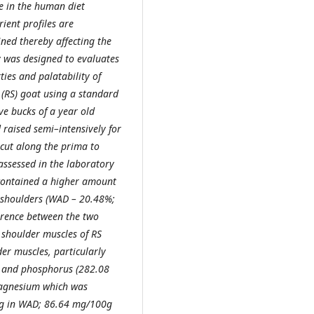
ve in the human diet
rient profiles are
ned thereby affecting the
dy was designed to evaluates
ies and palatability of
(RS) goat using a standard
e bucks of a year old
raised semi–intensively for
cut along the prima to
assessed in the laboratory
 contained a higher amount
 shoulders (WAD – 20.48%;
ference between the two
e shoulder muscles of RS
er muscles, particularly
 and phosphorus (282.08
magnesium which was
00g in WAD; 86.64 mg/100g