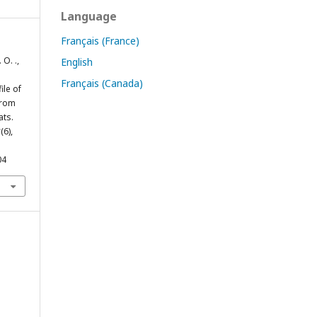
Language
Français (France)
 O. .,
English
.
Français (Canada)
ile of
from
ats.
2
(6),
04