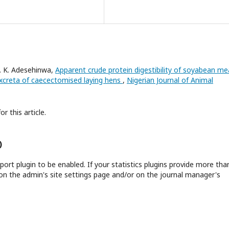
 O. K. Adesehinwa,
Apparent crude protein digestibility of soyabean me
 excreta of caecectomised laying hens
,
Nigerian Journal of Animal
or this article.
)
report plugin to be enabled. If your statistics plugins provide more tha
on the admin's site settings page and/or on the journal manager's