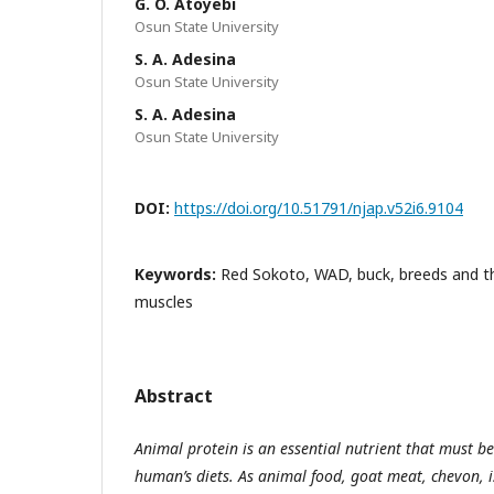
G. O. Atoyebi
Osun State University
S. A. Adesina
Osun State University
S. A. Adesina
Osun State University
DOI:
https://doi.org/10.51791/njap.v52i6.9104
Keywords:
Red Sokoto, WAD, buck, breeds and th
muscles
Abstract
Animal protein is an essential nutrient that must b
human’s diets. As animal food, goat meat, chevon, i