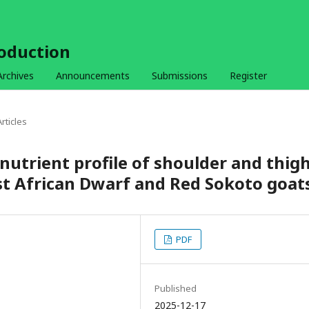
roduction
Archives
Announcements
Submissions
Register
Articles
nutrient profile of shoulder and thig
t African Dwarf and Red Sokoto goat
PDF
Published
2025-12-17