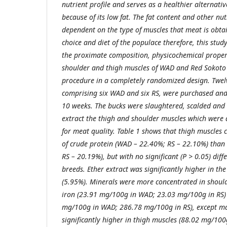
nutrient profile and serves as a healthier alternati
because of its low fat. The fat content and other nut
dependent on the type of muscles that meat is obtai
choice and diet of the populace therefore, this stu
the proximate composition, physicochemical propert
shoulder and thigh muscles of WAD and Red Sokoto 
procedure in a completely randomized design. Twelv
comprising six WAD and six RS, were purchased and 
10 weeks. The bucks were slaughtered, scalded and 
extract the thigh and shoulder muscles which were 
for meat quality. Table 1 shows that thigh muscles
of crude protein (WAD – 22.40%; RS – 22.10%) than
RS – 20.19%), but with no significant (P > 0.05) dif
breeds. Ether extract was significantly higher in th
(5.95%). Minerals were more concentrated in should
iron (23.91 mg/100g in WAD; 23.03 mg/100g in RS)
mg/100g in WAD; 286.78 mg/100g in RS), except 
significantly higher in thigh muscles (88.02 mg/1