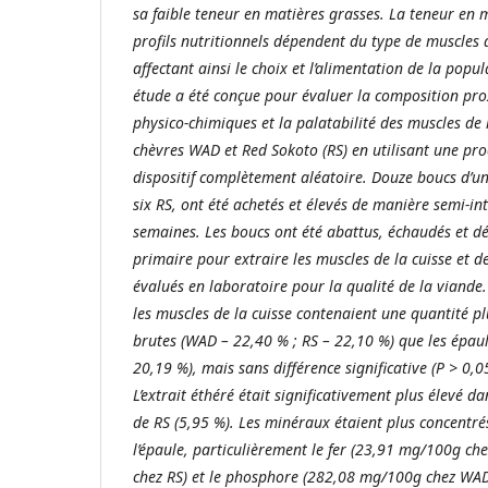
sa faible teneur en matières grasses. La teneur en m
profils nutritionnels dépendent du type de muscles 
affectant ainsi le choix et l’alimentation de la popu
étude a été conçue pour évaluer la composition pro
physico-chimiques et la palatabilité des muscles de l
chèvres WAD et Red Sokoto (RS) en utilisant une pr
dispositif complètement aléatoire. Douze boucs d’
six RS, ont été achetés et élevés de manière semi-i
semaines. Les boucs ont été abattus, échaudés et dé
primaire pour extraire les muscles de la cuisse et de
évalués en laboratoire pour la qualité de la viande
les muscles de la cuisse contenaient une quantité pl
brutes (WAD – 22,40 % ; RS – 22,10 %) que les épau
20,19 %), mais sans différence significative (P > 0,0
L’extrait éthéré était significativement plus élevé da
de RS (5,95 %). Les minéraux étaient plus concentré
l’épaule, particulièrement le fer (23,91 mg/100g c
chez RS) et le phosphore (282,08 mg/100g chez WA