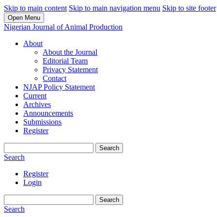
Skip to main content
Skip to main navigation menu
Skip to site footer
Open Menu
Nigerian Journal of Animal Production
About
About the Journal
Editorial Team
Privacy Statement
Contact
NJAP Policy Statement
Current
Archives
Announcements
Submissions
Register
Search
Search
Register
Login
Search
Search