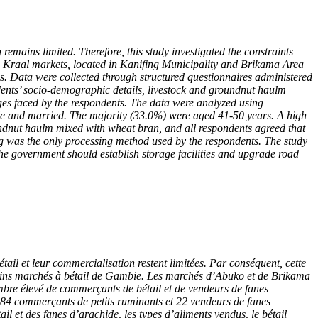
emains limited. Therefore, this study investigated the constraints
a Kraal markets, located in Kanifing Municipality and Brikama Area
s. Data were collected through structured questionnaires administered
ents’ socio-demographic details, livestock and groundnut haulm
enges faced by the respondents. The data were analyzed using
male and married. The majority (33.0%) were aged 41-50 years. A high
ndnut haulm mixed with wheat bran, and all respondents agreed that
g was the only processing method used by the respondents. The study
he government should establish storage facilities and upgrade road
ail et leur commercialisation restent limitées. Par conséquent, cette
ertains marchés à bétail de Gambie. Les marchés d’Abuko et de Brikama
ombre élevé de commerçants de bétail et de vendeurs de fanes
 84 commerçants de petits ruminants et 22 vendeurs de fanes
l et des fanes d’arachide, les types d’aliments vendus, le bétail