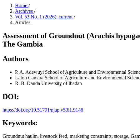
Home
/
Archives
/
Vol. 53 No. 1 (2026): current
/
Articles
Assessment of Groundnut (Arachis hypogae
The Gambia
Authors
P. A. Adewuyi
School of Agriculture and Environmental Scien
Isatou Camara
School of Agriculture and Environmental Scien
R. B. Dauda
University of Ibadan
DOI:
https://doi.org/10.51791/njap.v53i1.9146
Keywords:
Groundnut haulm, livestock feed, marketing constraints, storage, Ga