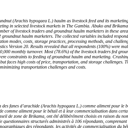
dnut (Arachis hypogaea L.) haulm as livestock feed and its marketing r
rketing in selected livestock markets in The Gambia. Abuko and Brikam
umber of livestock traders and groundnut haulm marketers in these area
2 groundnut haulm marketers. The collected variables included respond
portation modes, costs, storage practices, processing methods, and chall
atistics Version 20. Results revealed that all respondents (100%) were 
,000 monthly turnover. Most (78.6%) of the livestock traders fed grou
 were constraints to feeding of groundnut haulm and marketing. Crushin
but faces high costs of price, transportation, and storage challenges.
T
 minimizing transportation challenges and costs.
on des fanes d’arachide (Arachis hypogaea L.) comme aliment pour le bét
achide comme aliment pour le bétail et à leur commercialisation dans c
onseil de zone de Brikama, ont été délibérément choisis en raison du n
de questionnaires structurés administrés à 106 répondants, comprenant
mographiques des répondants, les activités de commercialisation du bétai