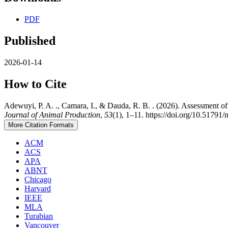
PDF
Published
2026-01-14
How to Cite
Adewuyi, P. A. ., Camara, I., & Dauda, R. B. . (2026). Assessment
Journal of Animal Production
,
53
(1), 1–11. https://doi.org/10.51791
More Citation Formats
ACM
ACS
APA
ABNT
Chicago
Harvard
IEEE
MLA
Turabian
Vancouver