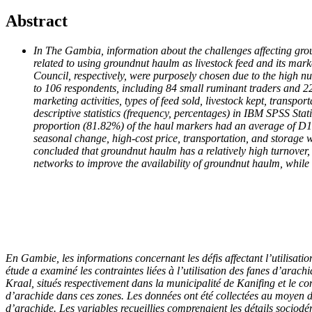
Abstract
In The Gambia, information about the challenges affecting groun
related to using groundnut haulm as livestock feed and its ma
Council, respectively, were purposely chosen due to the high n
to 106 respondents, including 84 small ruminant traders and 2
marketing activities, types of feed sold, livestock kept, trans
descriptive statistics (frequency, percentages) in IBM SPSS St
proportion (81.82%) of the haul markers had an average of D10
seasonal change, high-cost price, transportation, and storage
concluded that groundnut haulm has a relatively high turnover, 
networks to improve the availability of groundnut haulm, while
En Gambie, les informations concernant les défis affectant l’utilisati
étude a examiné les contraintes liées à l’utilisation des fanes d’ar
Kraal, situés respectivement dans la municipalité de Kanifing et le c
d’arachide dans ces zones. Les données ont été collectées au moyen 
d’arachide. Les variables recueillies comprenaient les détails sociodé