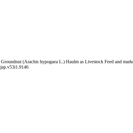
 of Groundnut (Arachis hypogaea L.) Haulm as Livestock Feed and mar
/njap.v53i1.9146